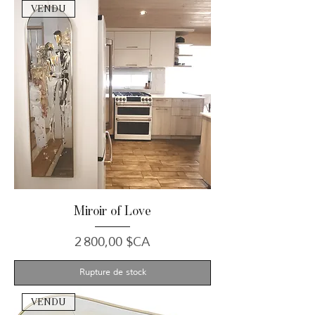
VENDU
Miroir of Love
Prix
2 800,00 $CA
Rupture de stock
VENDU