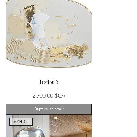
Reflet 3
Prix
2 700,00 $CA
Rupture de stock
VENDU