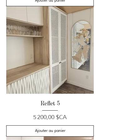
Ajouter au panier
Reflet 5
Prix
5 200,00 $CA
Ajouter au panier