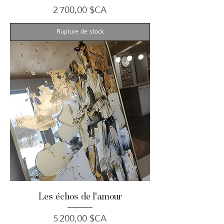
Prix
2 700,00 $CA
Rupture de stock
Les échos de l'amour
Prix
5 200,00 $CA