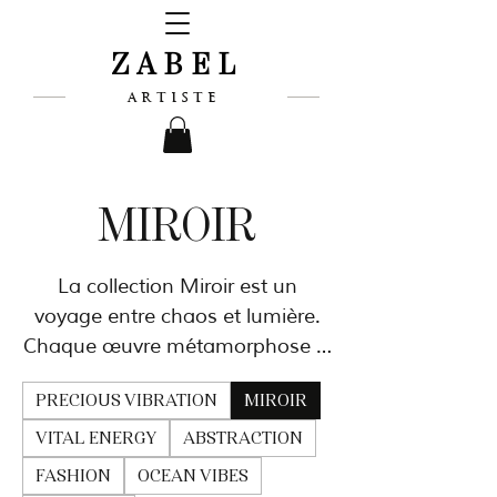
ZABEL
ARTISTE
MIROIR
La collection Miroir est un
voyage entre chaos et lumière.
Chaque œuvre métamorphose le
chaos en une vérité intérieure à
PRECIOUS VIBRATION
MIROIR
la fois douce et puissante. À
travers son regard unique,
VITAL ENERGY
ABSTRACTION
l'artiste nous invite à ne pas
FASHION
OCEAN VIBES
accepter un monde figé, mais à