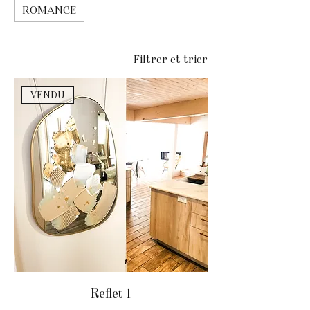
ROMANCE
le ressentir, le vivre et le
réinterpréter avec audace. Miroir
est un univers où chaque
Filtrer et trier
émotion trouve sa place. C'est
un manifeste de liberté, un appel
VENDU
à oser être soi-même, tout
simplement.
Reflet 1