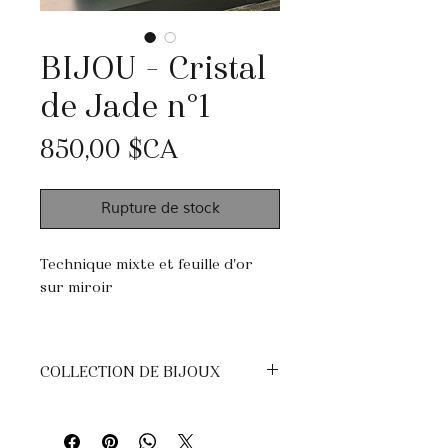
BIJOU - Cristal
de Jade n°1
Prix
850,00 $CA
Rupture de stock
Technique mixte et feuille d'or
sur miroir
12 × 12 pouces
Support flottant · Série de
COLLECTION DE BIJOUX
miniatures de luxe
Techniques mixtes et feuille d'or
sur miroir.