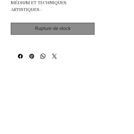
MÉDIUM ET TECHNIQUES
ARTISTIQUES :
Acrylique et feuille d'or.
Impasto, peinture au couteau et
Rupture de stock
dripping