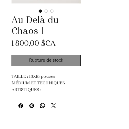
Au Delà du
Chaos 1
Prix
1 800,00 $CA
Rupture de stock
TAILLE : 18X18 pouces
MÉDIUM ET TECHNIQUES
ARTISTIQUES :
Acrylique, pastel et fusain.
Impasto, dripping et peinture au
couteau.